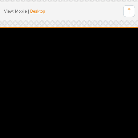
View:
Mobile
|
Desktop